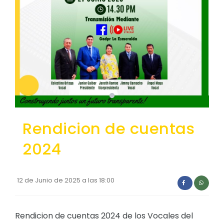
Convocatorias
GESTIÓN ADMINISTRATIVA
Plan de desarrollo y Ordenamiento Territorial - PD
Plan Anual Contratación - PAC
Plan Operativo Anual - POA
Convenios Institucionales
Rendicion de cuentas
PRESUPUESTO: EJECUCIÓN Y REPORTES
Cédulas presupuestarias y balances
2024
Procesos de contratación
Ejecución Presupuestaria
12 de Junio de 2025 a las 18:00
Obras y proyectos
Rendicion de cuentas 2024 de los Vocales del