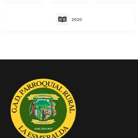
Convocatorias
GESTIÓN ADMINISTRATIVA
2020
Plan de desarrollo y Ordenamiento Territorial - PD
Plan Anual Contratación - PAC
Plan Operativo Anual - POA
Convenios Institucionales
PRESUPUESTO: EJECUCIÓN Y REPORTES
Cédulas presupuestarias y balances
Procesos de contratación
Ejecución Presupuestaria
Obras y proyectos