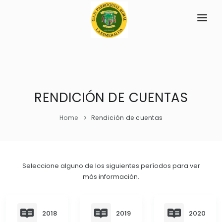
INICIO
LA PARROQUIA
RESEÑA HISTÓRICA
RENDICIÓN DE CUENTAS
GAD
Historia Antigua
TRANSPARENCIA
Home
Rendición de cuentas
Historia Actual
GESTIÓN Y PRESUPUESTO
Símbolos Cívicos
GESTIÓN INSTITUCIONAL
MECANISMOS DE PARTICIPACIÓN
Seleccione alguno de los siguientes períodos para ver
GEOGRAFÍA
más información.
Sesiones Ordinarias
TURISMO
Ubicación
CIUDADANÍA ACTIVA
Sesiones Extraordinarias
Clima
Solicitud de acceso información pública
2018
2019
2020
Resoluciones
NEW