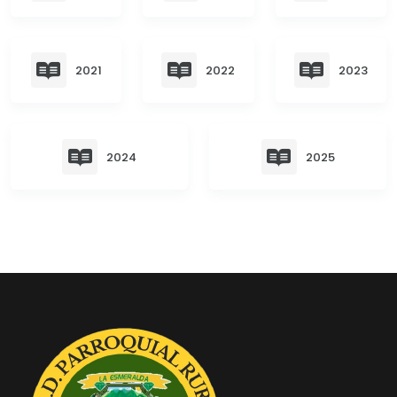
Convocatorias
GESTIÓN ADMINISTRATIVA
2021
2022
2023
Plan de desarrollo y Ordenamiento Territorial - PD
Plan Anual Contratación - PAC
Plan Operativo Anual - POA
2024
2025
Convenios Institucionales
PRESUPUESTO: EJECUCIÓN Y REPORTES
Cédulas presupuestarias y balances
Procesos de contratación
Ejecución Presupuestaria
Obras y proyectos