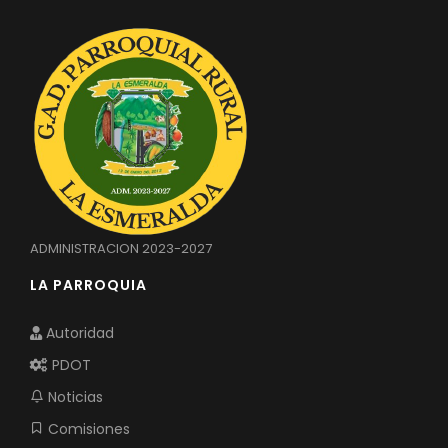
Convocatorias
GESTIÓN ADMINISTRATIVA
Plan de desarrollo y Ordenamiento Territorial - PD
Plan Anual Contratación - PAC
Plan Operativo Anual - POA
Convenios Institucionales
PRESUPUESTO: EJECUCIÓN Y REPORTES
ADMINISTRACION 2023-2027
LA PARROQUIA
Cédulas presupuestarias y balances
Procesos de contratación
Autoridad
Ejecución Presupuestaria
PDOT
Obras y proyectos
Noticias
Comisiones