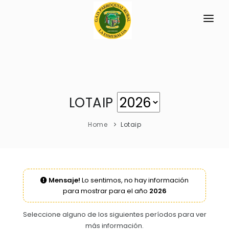
INICIO
LA PARROQUIA
RESEÑA HISTÓRICA
GAD
LOTAIP
Historia Antigua
TRANSPARENCIA
Home
Lotaip
Historia Actual
GESTIÓN Y PRESUPUESTO
Símbolos Cívicos
GESTIÓN INSTITUCIONAL
MECANISMOS DE PARTICIPACIÓN
GEOGRAFÍA
Mensaje!
Lo sentimos, no hay información
Sesiones Ordinarias
TURISMO
para mostrar para el año
2026
Ubicación
CIUDADANÍA ACTIVA
Sesiones Extraordinarias
Clima
Solicitud de acceso información pública
Seleccione alguno de los siguientes períodos para ver
Resoluciones
más información.
NEW