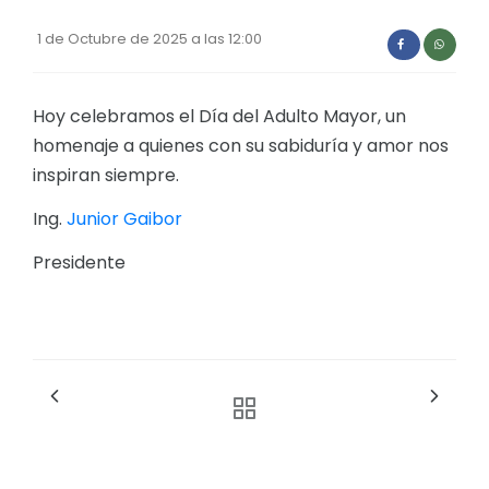
Convocatorias
1 de Octubre de 2025 a las 12:00
GESTIÓN ADMINISTRATIVA
Plan de desarrollo y Ordenamiento Territorial - PD
Hoy celebramos el Día del Adulto Mayor, un
homenaje a quienes con su sabiduría y amor nos
Plan Anual Contratación - PAC
inspiran siempre.
Plan Operativo Anual - POA
Ing.
Junior Gaibor
Convenios Institucionales
Presidente
PRESUPUESTO: EJECUCIÓN Y REPORTES
Cédulas presupuestarias y balances
Procesos de contratación
Ejecución Presupuestaria
Obras y proyectos