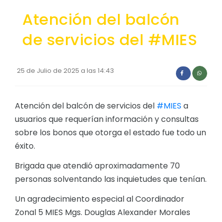
Convocatorias
Atención del balcón
GESTIÓN ADMINISTRATIVA
de servicios del #MIES
Plan de desarrollo y Ordenamiento Territorial - PD
Plan Anual Contratación - PAC
25 de Julio de 2025 a las 14:43
Plan Operativo Anual - POA
Convenios Institucionales
Atención del balcón de servicios del
#MIES
a
usuarios que requerían información y consultas
PRESUPUESTO: EJECUCIÓN Y REPORTES
sobre los bonos que otorga el estado fue todo un
Cédulas presupuestarias y balances
éxito.
Procesos de contratación
Brigada que atendió aproximadamente 70
Ejecución Presupuestaria
personas solventando las inquietudes que tenían.
Obras y proyectos
Un agradecimiento especial al Coordinador
Zonal 5 MIES Mgs. Douglas Alexander Morales