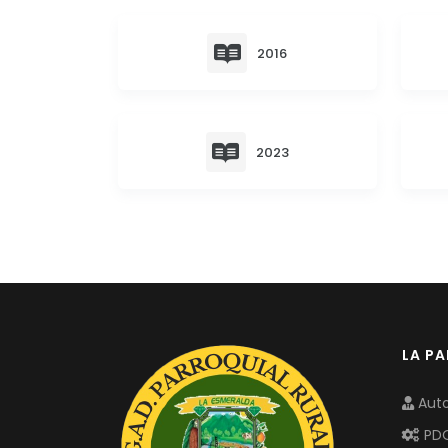
2016
2023
LA P
Auto
PD